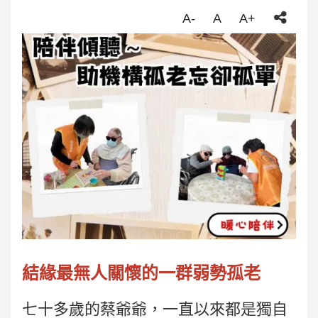
A-
A
A+
結緣最無人關懷的一群弱勢孤老
七十多歲的蔡爺爺，一直以來都是獨自