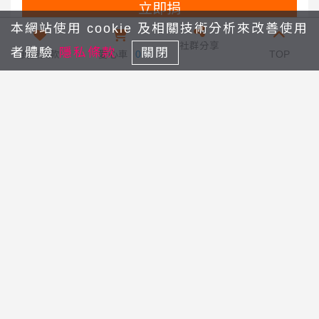
立即捐
本網站使用 cookie 及相關技術分析來改善使用
社群分享
者體驗
隱私條款
關閉
我要捐款
愛心車
0
TOP
愛救獨老，暖心陪伴
回列表
有愛無礙，助身障家庭勇敢前行
關於我們
最新消息
愛心捐款
查詢捐款記錄