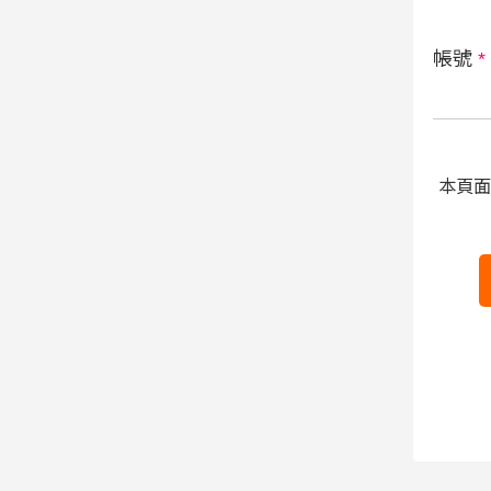
帳號
*
本頁面受