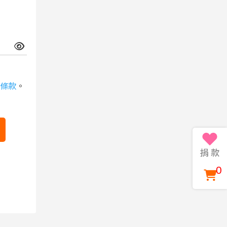
條款
。
0