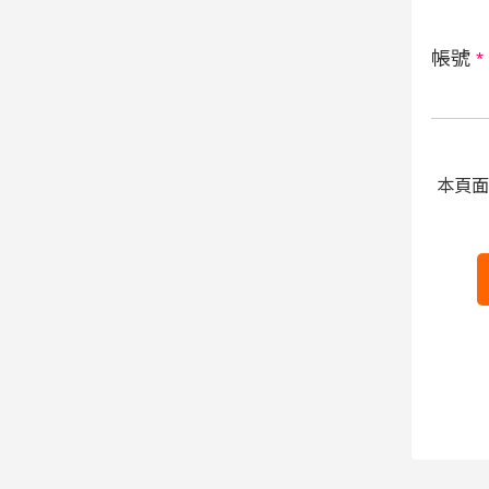
帳號
*
本頁面受