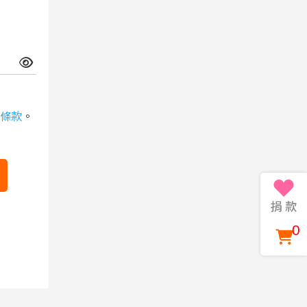
條款
。
0