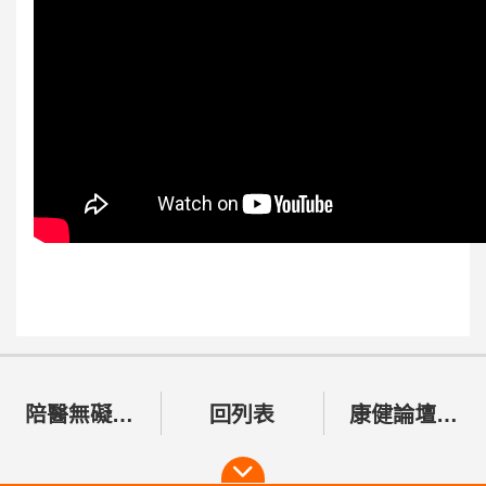
陪醫無礙 愛要及時—陪同獨老安心就醫服務
回列表
康健論壇．2024超高齡社會終極解